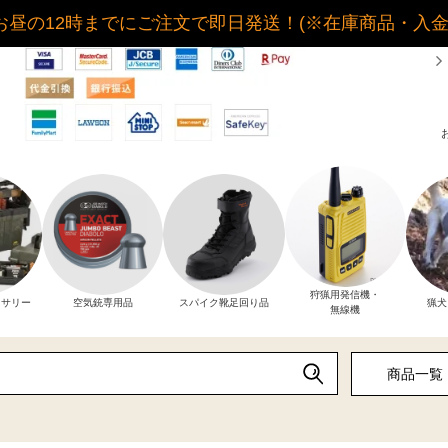
お昼の12時までにご注文で即日発送！(※在庫商品・入
狩猟用発信機・
セサリー
空気銃専用品
スパイク靴足回り品
猟犬
無線機
商品一覧