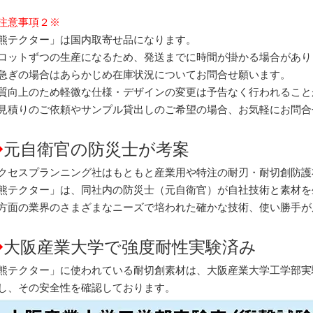
注意事項２※
熊テクター」は国内取寄せ品になります。
ロットずつの生産になるため、発送までに時間が掛かる場合があり
急ぎの場合はあらかじめ在庫状況についてお問合せ願います。
質向上のため軽微な仕様・デザインの変更は予告なく行われること
見積りのご依頼やサンプル貸出しのご希望の場合、お気軽にお問合
◆
元自衛官の防災士が考案
クセスプランニング社はもともと産業用や特注の耐刃・耐切創防護
熊テクター」は、同社内の防災士（元自衛官）が自社技術と素材を
方面の業界のさまざまなニーズで培われた確かな技術、使い勝手が
◆
大阪産業大学で強度耐性実験済み
熊テクター」に使われている耐切創素材は、大阪産業大学工学部実
し、その安全性を確認しております。