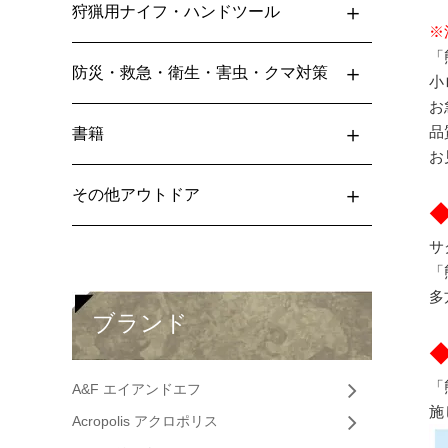
狩猟用ナイフ・ハンドツール
※
「
防災・救急・衛生・害虫・クマ対策
小
お
品
書籍
お
その他アウトドア
サ
「
多
ブランド
「
A&F エイアンドエフ
施
Acropolis アクロポリス