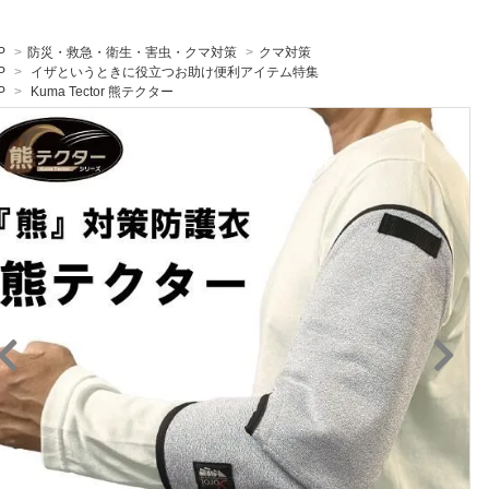
P
>
防災・救急・衛生・害虫・クマ対策
>
クマ対策
P
>
イザというときに役立つお助け便利アイテム特集
P
>
Kuma Tector 熊テクター