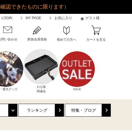
金確認できたものに限ります）
LOGIN
MY PAGE
お気に入り
ゲスト様
お問い合わせ
新規会員登録
初めての方へ
カートを見る
わな猟
・愛犬グッズ
SALE
関連品
ランキング
特集・ブログ