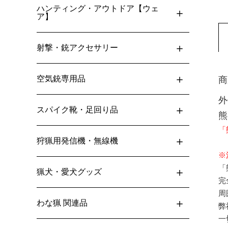
ハンティング・アウトドア【ウェ
ア】
射撃・銃アクセサリー
空気銃専用品
商
外
スパイク靴・足回り品
熊
「
狩猟用発信機・無線機
※
「
猟犬・愛犬グッズ
完
周
わな猟 関連品
弊
一