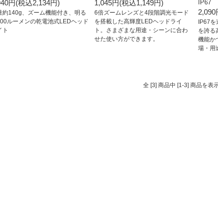
940円(税込2,134円)
1,045円(税込1,149円)
IP67
2,09
量約140g、ズーム機能付き、明る
6倍ズームレンズと4段階調光モード
400ルーメンの乾電池式LEDヘッド
を搭載した高輝度LEDヘッドライ
IP6
イト
ト。さまざまな用途・シーンに合わ
を誇る
せた使い方ができます。
機能か
場・用
全 [3] 商品中 [1-3] 商品