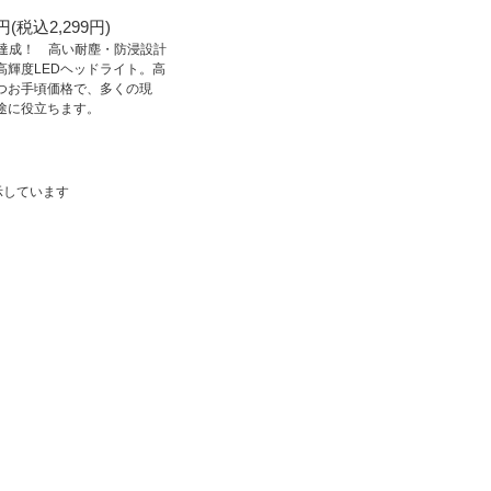
0円(税込2,299円)
7を達成！ 高い耐塵・防浸設計
高輝度LEDヘッドライト。高
つお手頃価格で、多くの現
途に役立ちます。
を表示しています