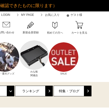
金確認できたものに限ります）
LOGIN
MY PAGE
お気に入り
ゲスト様
お問い合わせ
新規会員登録
初めての方へ
カートを見る
わな猟
・愛犬グッズ
SALE
関連品
ランキング
特集・ブログ