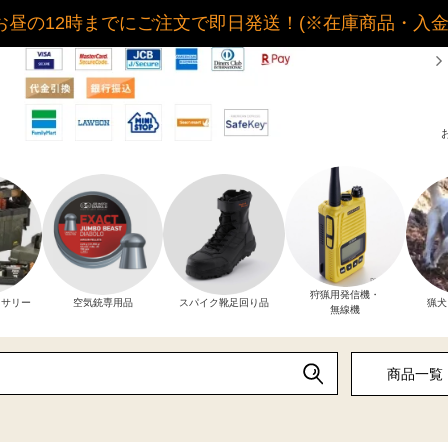
お昼の12時までにご注文で即日発送！(※在庫商品・入
狩猟用発信機・
セサリー
空気銃専用品
スパイク靴足回り品
猟犬
無線機
商品一覧