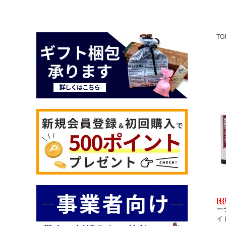
TO
ー
イト