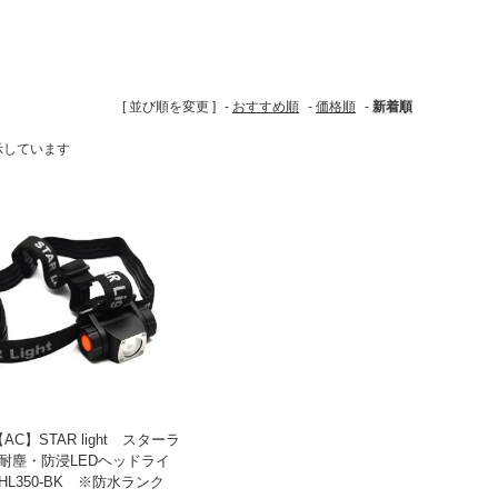
[ 並び順を変更 ]
-
おすすめ順
-
価格順
-
新着順
を表示しています
AC】STAR light スターラ
耐塵・防浸LEDヘッドライ
-HL350-BK ※防水ランク