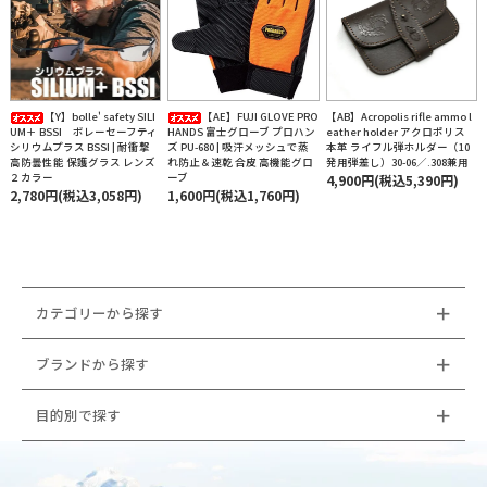
【Y】bolle' safety SILI
【AE】FUJI GLOVE PRO
【AB】Acropolis rifle ammo l
UM＋ BSSI ボレーセーフティ
HANDS 富士グローブ プロハン
eather holder アクロポリス
シリウムプラス BSSI | 耐衝撃
ズ PU-680 | 吸汗メッシュで蒸
本革 ライフル弾ホルダー（10
高防曇性能 保護グラス レンズ
れ防止＆速乾 合皮 高機能グロ
発用弾差し）30-06／.308兼用
２カラー
ーブ
4,900円(税込5,390円)
2,780円(税込3,058円)
1,600円(税込1,760円)
カテゴリーから探す
ブランドから探す
目的別で探す