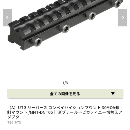
役立ち情報
ルマガ登録
テゴリーから探す
ランドから探す
的別で探す
ンテンツ
1
/
3
利用ガイド
全ての画像を見る
払方法について
【A】UTG リーパース コンペイセイションマウント 30MOA傾
斜マウント /MNT-DNT06｜ ダブテール→ピカティニー切替えア
送・送料について
ダプター
790-973
品について