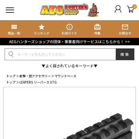
0
view_module
star
info_outline
card_giftcard
mail_outline
商品検索
ブログ検索
商品一覧
ランキング
利用ガイド
特集
お問合せ
AEGハンターズショップの団体・事業者向けサービスはこちらから！ >>
規会員登録
検索
グイン
▼よく探されているキーワード▼
イページ
トップ
射撃・銃アクセサリー
マウントベース
トップ
LEAPERS リーパース UTG
ート
気に入り
集記事
ョップブログ