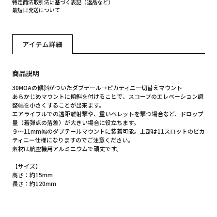
特定商法取引法に基づく表記（返品など）
最短日発送について
アイテム詳細
商品説明
30MOAの傾斜がついたダブテール→ピカティニー切替えマウント
あらかじめマウントに傾斜を付けることで、スコープのエレベーション調
整幅を小さくすることが出来ます。
エアライフルでの遠距離射撃や、重いペレットを撃つ場合など、ドロップ
量（着弾点の落差）が大きい場合に役立ちます。
９～11mm幅のダブテールマウントに装着可能。上部は11スロットのピカ
ティニー仕様になりますのでご注意ください。
素材は航空機用アルミニウムで頑丈です。
【サイズ】
高さ：約15mm
長さ：約120mm