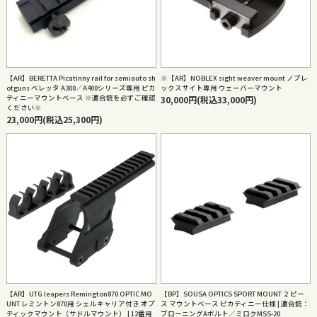
【AR】BERETTA Picatinny rail for semiauto sh
※【AR】NOBLEX sight weaver mount ノブレ
otguns ベレッタ A300／A400シリーズ専用 ピカ
ックスサイト専用 ウェーバーマウント
ティニーマウントベース ※適合銃を必ずご確認
30,000円(税込33,000円)
ください※
23,000円(税込25,300円)
【AR】UTG leapers Remington870 OPTIC MO
【BP】SOUSA OPTICS SPORT MOUNT ２ピー
UNT レミントン870用 シェルキャリア付き オプ
ス マウントベース ピカティニー仕様 | 適合銃：
ティックマウント（サドルマウント） | 12番用
ブローニングAボルト／ミロクMSS-20