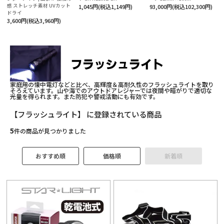
役立ち情報
感 ストレッチ素材 UVカット
1,045円(税込1,149円)
93,000円(税込102,300円)
ドライ
3,600円(税込3,960円)
ルマガ登録
テゴリーから探す
ランドから探す
家庭用の懐中電灯などと比べ、高輝度＆高耐久性のフラッシュライトを取り
そろえています。山や海でのアウトドアレジャーでは夜間や暗がりで適切な
光量を得られます。また防犯や警戒活動にも有効です。
的別で探す
【フラッシュライト】 に登録されている商品
ンテンツ
5
件の商品が見つかりました
利用ガイド
おすすめ順
価格順
新着順
払方法について
送・送料について
品について