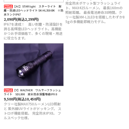
完全防水ポケット型フラッシュライ
【AC】STAR light スターライト 耐
ト、MAX425ルーメン。 最長160mの
塵・防浸LEDヘッドライト SK-HL350-BK ※防
照射距離。 最長電池寿命38時間。ク
水ランクIP67
リー社製XM-L2LEDを搭載したわずか8
2,090円(税込2,299円)
5gの多機能即戦力モデル。
IP67を達成！ 高い耐塵・防浸設計を
誇る高輝度LEDヘッドライト。高機能
かつお手頃価格で、多くの現場・用途
に役立ちます。
【Y】WALTHER ワルサーフラッシュ
ライト SDL800 完全防水保護等級IPX８
9,500円(税込10,450円)
クリー社製MAX750ルーメンLED照射
と 紫外線UVライトがドッキング。 ス
トロボ機能搭載。 完全防水IPX8。 フ
ルスペック仕様。