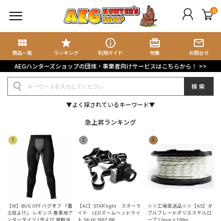
0
view_module
star
info_outline
card_giftcard
mail_outline
商品検索
ブログ検索
商品一覧
ランキング
利用ガイド
特集
お問合せ
AEGハンターズショップの団体・事業者向けサービスはこちらから！ >>
規会員登録
検索
グイン
▼よく探されているキーワード▼
イページ
急上昇ランキング
ート
気に入り
集記事
ョップブログ
【W】BUG OFF バグオフ 『着
【AC】STAR light スターラ
※※工場直送品※※【AS】ダ
る虫よけ』 レギンス 春夏用ア
イト LEDズームヘッドライ
ブルブレードポリエステルロ
ンダータイツ | 虫よけ 接触冷
ト SK-HL260Z-BK
ープ 12mm×100m