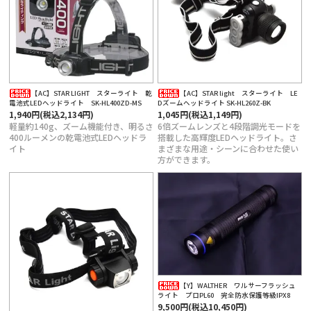
定商取引法に基づく表記
【AC】STAR LIGHT スターライト 乾
【AC】STAR light スターライト LE
電池式LEDヘッドライト SK-HL400ZD-MS
Dズームヘッドライト SK-HL260Z-BK
1,940円(税込2,134円)
1,045円(税込1,149円)
軽量約140g、ズーム機能付き、明るさ
6倍ズームレンズと4段階調光モードを
400ルーメンの乾電池式LEDヘッドラ
搭載した高輝度LEDヘッドライト。さ
イト
まざまな用途・シーンに合わせた使い
方ができます。
【Y】WALTHER ワルサーフラッシュ
ライト プロPL60 完全防水保護等級IPX8
9,500円(税込10,450円)