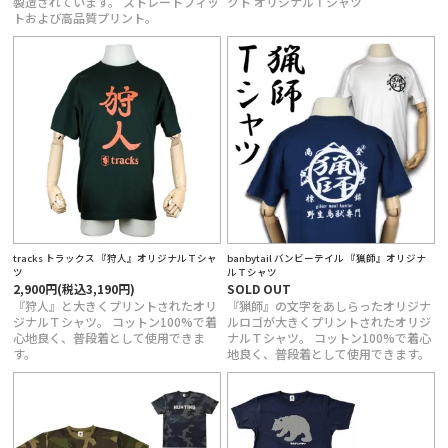
製造されています。 ストレートフィッ
クト オリジナルＴシャツ
トおよび高品質プリント。
tracks トラックス 『狩人』オリジナルＴシャ
banbytail バンビーテイル 『猟師』オリジナ
ツ
ルＴシャツ
2,900円(税込3,190円)
SOLD OUT
『狩人』と大きくプリントされたオリ
『猟師』の文字をあしらったオリジナ
ジナルＴシャツ。 コットン100%で着
ルロゴが大きくプリントされたオリジ
心地良く、普段着として使用できま
ナルＴシャツ。 コットン100%で着心
す。
地良く、普段着として使用できます。