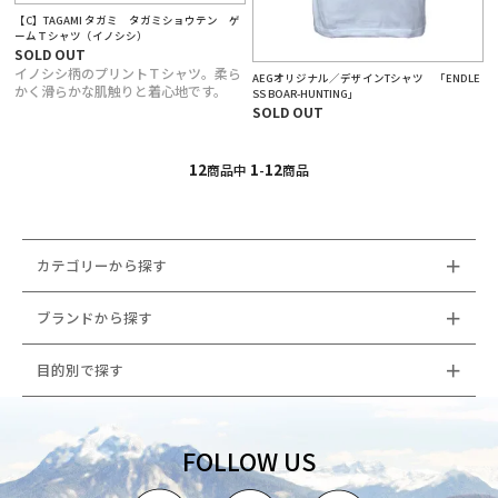
【C】TAGAMI タガミ タガミショウテン ゲ
ームＴシャツ（イノシシ）
SOLD OUT
イノシシ柄のプリントＴシャツ。柔ら
AEGオリジナル／デザインTシャツ 「ENDLE
かく滑らかな肌触りと着心地です。
SS BOAR-HUNTING」
SOLD OUT
12
1
12
商品中
-
商品
カテゴリーから探す
ブランドから探す
目的別で探す
FOLLOW US