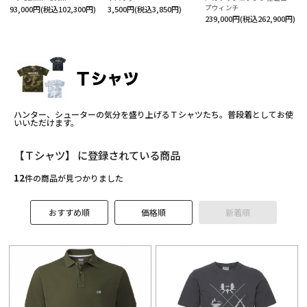
役立ち情報
プウィンチ
93,000円(税込102,300円)
3,500円(税込3,850円)
239,000円(税込262,900円)
ルマガ登録
テゴリーから探す
ランドから探す
ハンター、シューターの気分を盛り上げるＴシャツたち。普段着としてお使
いいただけます。
的別で探す
【Ｔシャツ】 に登録されている商品
ンテンツ
12
件の商品が見つかりました
利用ガイド
おすすめ順
価格順
新着順
払方法について
送・送料について
品について