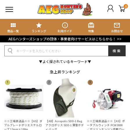
0
view_module
star
info_outline
card_giftcard
mail_outline
商品検索
ブログ検索
商品一覧
ランキング
利用ガイド
特集
お問合せ
AEGハンターズショップの団体・事業者向けサービスはこちらから！ >>
規会員登録
検索
グイン
▼よく探されているキーワード▼
イページ
急上昇ランキング
ート
気に入り
集記事
ョップブログ
※※工場直送品※※【AS】ダ
【AB】Acropolis SDD-1 Bag
※※工場直送品※※【AS】ポ
ブルブレードポリエステルロ
アクロポリス SDD-1 薄型ボデ
ータブルウィンチ PCW3000
ープ 12mm×100m
ィバッグ
／ガソリンエンジン搭載ロー