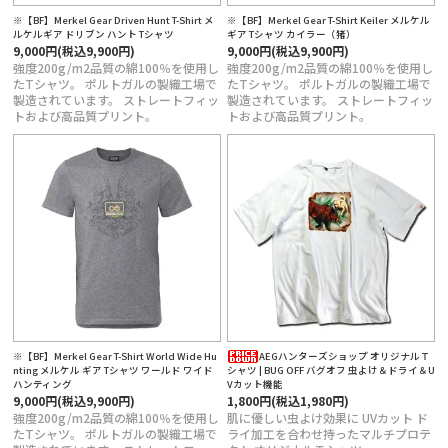
※【BF】Merkel Gear Driven Hunt T-Shirt メ
※【BF】Merkel Gear T-Shirt Keiler メルケル
ルケルギア ドリブン ハント Tシャツ
ギア Tシャツ カイラー（猪）
9,000円(税込9,900円)
9,000円(税込9,900円)
強度200g/m2品質の綿100％を使用し
強度200g/m2品質の綿100％を使用し
たTシャツ。 ポルトガルの製織工場で
たTシャツ。 ポルトガルの製織工場で
製造されています。 ストレートフィッ
製造されています。 ストレートフィッ
トおよび高品質プリント。
トおよび高品質プリント。
※【BF】Merkel Gear T-Shirt World Wide Hu
AEGハンターズショップ オリジナルＴ
nting メルケル ギア Tシャツ ワールド ワイド
シャツ | BUG OFF バグオフ 虫よけ＆ドライ＆U
ハンティング
Vカット機能
9,000円(税込9,900円)
1,800円(税込1,980円)
強度200g/m2品質の綿100％を使用し
肌に優しい虫よけ効果に UVカット ド
たTシャツ。 ポルトガルの製織工場で
ライ加工を合わせ持ったマルチプロテ