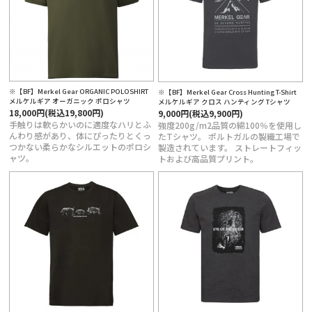
定商取引法に基づく表記
※【BF】Merkel Gear ORGANIC POLOSHIRT
※【BF】Merkel Gear Cross Hunting T-Shirt
メルケルギア オーガニック ポロシャツ
メルケルギア クロス ハンティング Tシャツ
18,000円(税込19,800円)
9,000円(税込9,900円)
手触りは軟らかいのに適度なハリとふ
強度200g/m2品質の綿100％を使用し
んわり感があり、体にぴったりとくっ
たTシャツ。 ポルトガルの製織工場で
つかない柔らかなシルエットのポロシ
製造されています。 ストレートフィッ
ャツ。
トおよび高品質プリント。