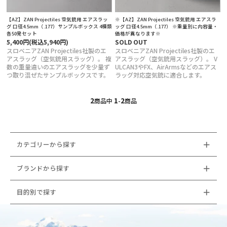
定商取引法に基づく表記
【AZ】ZAN Projectiles 空気銃用 エアスラッ
※【AZ】ZAN Projectiles 空気銃用 エアスラ
グ 口径4.5mm（.177）サンプルボックス 4種類
ッグ 口径4.5mm（.177） ※重量別に内容量・
各50発セット
価格が異なります※
5,400円(税込5,940円)
SOLD OUT
スロベニアZAN Projectiles社製のエ
スロベニアZAN Projectiles社製のエ
アスラッグ（空気銃用スラッグ）。 複
アスラッグ（空気銃用スラッグ）。 V
数の重量違いのエアスラッグを少量ず
ULCAN3やFX、AirArmsなどのエアス
つ取り混ぜたサンプルボックスです。
ラッグ対応空気銃に適合します。
2
1
2
商品中
-
商品
カテゴリーから探す
ブランドから探す
目的別で探す