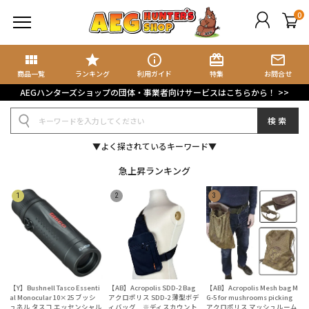
0
view_module
star
info_outline
card_giftcard
mail_outline
商品検索
ブログ検索
商品一覧
ランキング
利用ガイド
特集
お問合せ
AEGハンターズショップの団体・事業者向けサービスはこちらから！ >>
規会員登録
検索
グイン
▼よく探されているキーワード▼
イページ
急上昇ランキング
ート
気に入り
集記事
ョップブログ
【Y】Bushnell Tasco Essenti
【AB】Acropolis SDD-2 Bag
【AB】Acropolis Mesh bag M
al Monocular 10×25 ブッシ
アクロポリス SDD-2 薄型ボデ
G-5 for mushrooms picking
ュネル タスコ エッセンシャル
ィバッグ ※ディスカウント
アクロポリス マッシュルーム