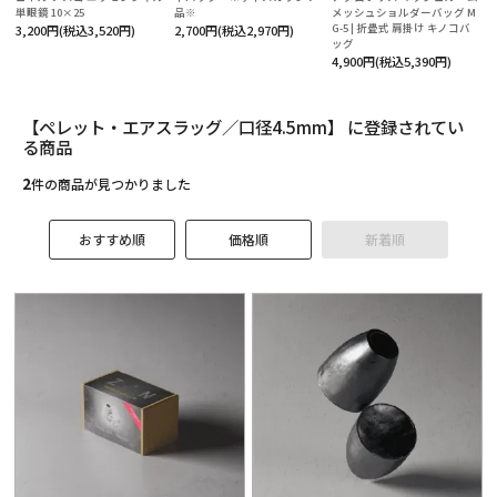
役立ち情報
単眼鏡 10×25
品※
メッシュショルダーバッグ M
G-5 | 折畳式 肩掛け キノコバ
3,200円(税込3,520円)
2,700円(税込2,970円)
ッグ
ルマガ登録
4,900円(税込5,390円)
【ペレット・エアスラッグ／口径4.5mm】 に登録されてい
テゴリーから探す
る商品
ランドから探す
2
件の商品が見つかりました
的別で探す
おすすめ順
価格順
新着順
ンテンツ
利用ガイド
払方法について
送・送料について
品について