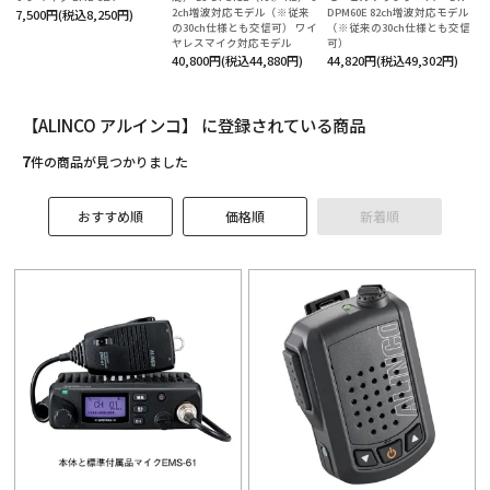
役立ち情報
2ch増波対応モデル（※従来
DPM60E 82ch増波対応モデル
7,500円(税込8,250円)
の30ch仕様とも交信可） ワイ
（※従来の30ch仕様とも交信
ヤレスマイク対応モデル
可）
ルマガ登録
40,800円(税込44,880円)
44,820円(税込49,302円)
【ALINCO アルインコ】 に登録されている商品
テゴリーから探す
7
件の商品が見つかりました
ランドから探す
的別で探す
おすすめ順
価格順
新着順
ンテンツ
利用ガイド
払方法について
送・送料について
品について