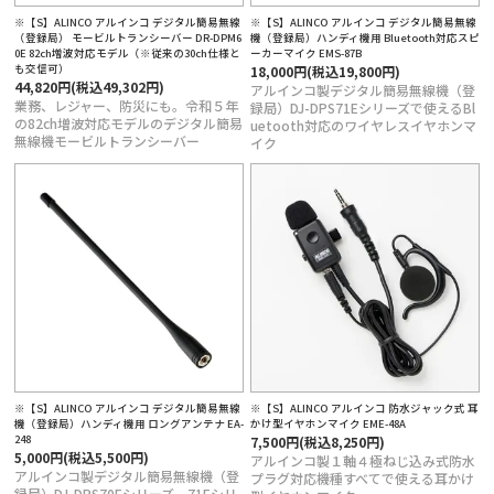
※【S】ALINCO アルインコ デジタル簡易無線
※【S】ALINCO アルインコ デジタル簡易無線
定商取引法に基づく表記
（登録局） モービルトランシーバー DR-DPM6
機（登録局）ハンディ機用 Bluetooth対応スピ
0E 82ch増波対応モデル（※従来の30ch仕様と
ーカーマイク EMS-87B
も交信可）
18,000円(税込19,800円)
44,820円(税込49,302円)
アルインコ製デジタル簡易無線機（登
業務、レジャー、防災にも。令和５年
録局）DJ-DPS71Eシリーズで使えるBl
の82ch増波対応モデルのデジタル簡易
uetooth対応のワイヤレスイヤホンマ
無線機モービルトランシーバー
イク
※【S】ALINCO アルインコ デジタル簡易無線
※【S】ALINCO アルインコ 防水ジャック式 耳
機（登録局）ハンディ機用 ロングアンテナ EA-
かけ型イヤホンマイク EME-48A
248
7,500円(税込8,250円)
5,000円(税込5,500円)
アルインコ製１軸４極ねじ込み式防水
アルインコ製デジタル簡易無線機（登
プラグ対応機種すべてで使える耳かけ
録局）DJ-DPS70Eシリーズ、71Eシリ