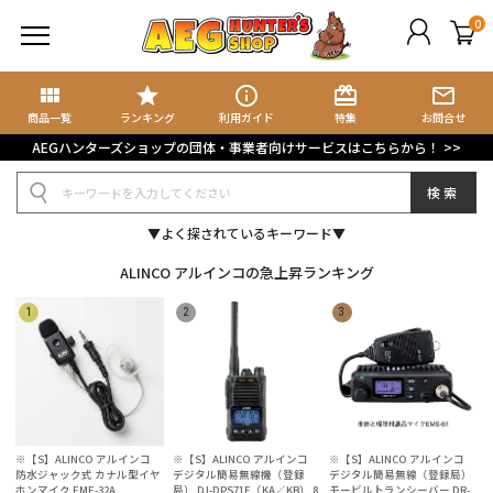
0
view_module
star
info_outline
card_giftcard
mail_outline
商品検索
ブログ検索
商品一覧
ランキング
利用ガイド
特集
お問合せ
AEGハンターズショップの団体・事業者向けサービスはこちらから！ >>
規会員登録
検索
グイン
▼よく探されているキーワード▼
イページ
ALINCO アルインコの急上昇ランキング
ート
気に入り
集記事
ョップブログ
※【S】ALINCO アルインコ
※【S】ALINCO アルインコ
※【S】ALINCO アルインコ
防水ジャック式 カナル型イヤ
デジタル簡易無線機（登録
デジタル簡易無線（登録局）
ホンマイク EME-32A
局） DJ-DPS71E（KA／KB） 8
モービルトランシーバー DR-