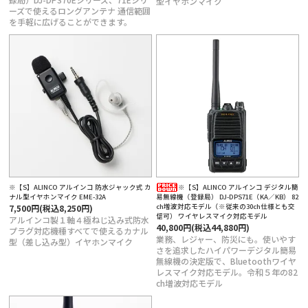
型イヤホンマイク
ーズで使えるロングアンテナ 通信範囲
を手軽に広げることができます。
※【S】ALINCO アルインコ 防水ジャック式 カ
※【S】ALINCO アルインコ デジタル簡
ナル型イヤホンマイク EME-32A
易無線機（登録局） DJ-DPS71E（KA／KB） 82
ch増波対応モデル（※従来の30ch仕様とも交
7,500円(税込8,250円)
信可） ワイヤレスマイク対応モデル
アルインコ製１軸４極ねじ込み式防水
40,800円(税込44,880円)
プラグ対応機種すべてで使えるカナル
業務、レジャー、防災にも。使いやす
型（差し込み型）イヤホンマイク
さを追求したハイパワーデジタル簡易
無線機の決定版で、Bluetoothワイヤ
レスマイク対応モデル。令和５年の82
ch増波対応モデル