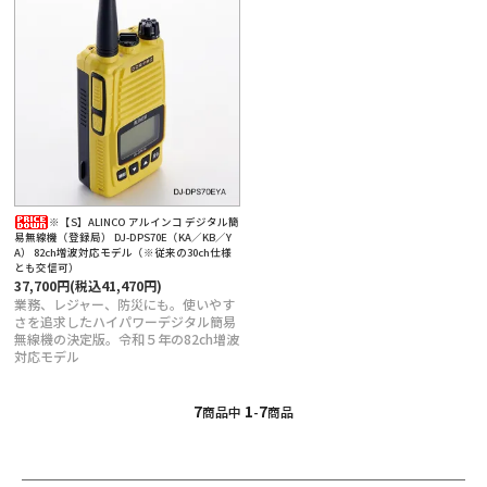
※【S】ALINCO アルインコ デジタル簡
易無線機（登録局） DJ-DPS70E（KA／KB／Y
A） 82ch増波対応モデル（※従来の30ch仕様
とも交信可）
37,700円(税込41,470円)
業務、レジャー、防災にも。使いやす
さを追求したハイパワーデジタル簡易
無線機の決定版。令和５年の82ch増波
対応モデル
7
1
7
商品中
-
商品