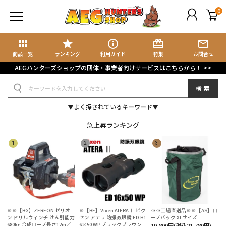
0
view_module
star
info_outline
card_giftcard
mail_outline
商品検索
ブログ検索
商品一覧
ランキング
利用ガイド
特集
お問合せ
AEGハンターズショップの団体・事業者向けサービスはこちらから！ >>
規会員登録
検索
グイン
▼よく探されているキーワード▼
イページ
急上昇ランキング
ート
気に入り
集記事
ョップブログ
※※【BG】ZEREON ゼリオ
※【BE】Vixen ATERA Ⅱ ビク
※※工場直送品※※【AS】ロ
ン ドリルウィンチ けん引能力
セン アテラ 防振双眼鏡 ED H1
ープバック XLサイズ
680kg 合成ロープ長さ12m／
6×50 WP ブラックブラウン
19,800円(税込21,780円)