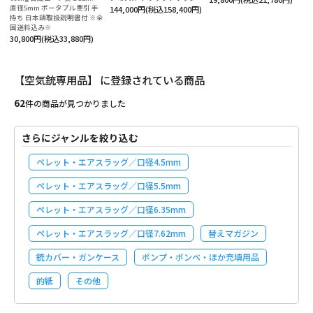
役立ち情報
直径5mm ポータブル牽引 手
144,000円(税込158,400円)
持ち 日本語取扱説明書付 ※全
国送料込み※
ルマガ登録
30,800円(税込33,880円)
【空気銃専用品】 に登録されている商品
テゴリーから探す
62
件の商品が見つかりました
ランドから探す
さらにジャンルを絞り込む
的別で探す
ペレット・エアスラッグ／口径4.5mm
ンテンツ
ペレット・エアスラッグ／口径5.5mm
ペレット・エアスラッグ／口径6.35mm
利用ガイド
ペレット・エアスラッグ／口径7.62mm
替えマガジン
払方法について
銃カバー・ガンケース
ポンプ・ボンベ・ほか充填用品
送・送料について
的紙
その他
品について