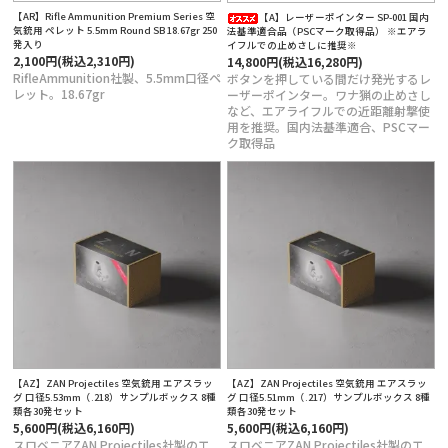
【AR】Rifle Ammunition Premium Series 空
【A】レーザーポインター SP-001 国内
気銃用 ペレット 5.5mm Round SB 18.67gr 250
法基準適合品（PSCマーク取得品） ※エアラ
発入り
イフルでの止めさしに推奨※
2,100円(税込2,310円)
14,800円(税込16,280円)
RifleAmmunition社製、5.5mm口径ペ
ボタンを押している間だけ発光するレ
レット。18.67gr
ーザーポインター。ワナ猟の止めさし
など、エアライフルでの近距離射撃使
用を推奨。国内法基準適合、PSCマー
ク取得品
【AZ】ZAN Projectiles 空気銃用 エアスラッ
【AZ】ZAN Projectiles 空気銃用 エアスラッ
グ 口径5.53mm（.218）サンプルボックス 8種
グ 口径5.51mm（.217）サンプルボックス 8種
類各30発セット
類各30発セット
5,600円(税込6,160円)
5,600円(税込6,160円)
スロベニアZAN Projectiles社製のエ
スロベニアZAN Projectiles社製のエ