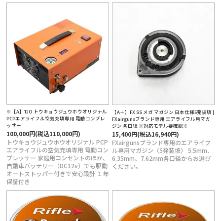
※【A】TJO トウキョウジュウホウオリジナル
【A＋】FX SS メガ マガジン 日本仕様5発装填 |
PCPエアライフル空気充填専用 電動コンプレ
FXairgunsブランド専用 エアライフル用マガ
ッサー
ジン 各口径 ※対応モデル要確認※
100,000円(税込110,000円)
15,400円(税込16,940円)
トウキョウジュウホウオリジナル PCP
FXairgunsブランド専用のエアライフ
エアライフルの空気充填専用 電動コン
ル専用マガジン（5発装填） 5.5mm、
プレッサー 家庭用コンセントのほか、
6.35mm、7.62mm各口径からお選び
自動車バッテリー（DC12v）でも駆動
ください。
オートストッパー付きで安心設計 １年
保証付き