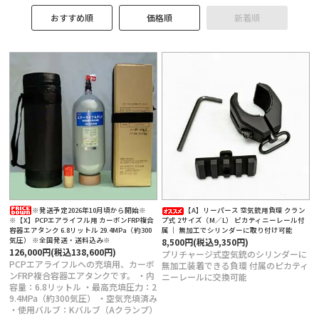
おすすめ順
価格順
新着順
定商取引法に基づく表記
※発送予定2026年10月頃から開始※
【A】リーパース 空気銃用負環 クラン
※【X】PCPエアライフル用 カーボンFRP複合
プ式 2サイズ（M／L） ピカティニーレール付
容器エアタンク 6.8リットル 29.4MPa（約300
属 ｜ 無加工でシリンダーに取り付け可能
気圧） ※全国発送・送料込み※
8,500円(税込9,350円)
126,000円(税込138,600円)
プリチャージ式空気銃のシリンダーに
PCPエアライフルへの充填用、カーボ
無加工装着できる負環 付属のピカティ
ンFRP複合容器エアタンクです。 ・内
ニーレールに交換可能
容量：6.8リットル ・最高充填圧力：2
9.4MPa（約300気圧） ・空気充填済み
・使用バルブ：Kバルブ（Aクランプ）