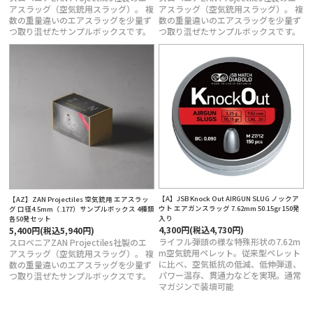
アスラッグ（空気銃用スラッグ）。 複
アスラッグ（空気銃用スラッグ）。 複
数の重量違いのエアスラッグを少量ず
数の重量違いのエアスラッグを少量ず
つ取り混ぜたサンプルボックスです。
つ取り混ぜたサンプルボックスです。
【A】JSB Knock Out AIRGUN SLUG ノックア
【AZ】ZAN Projectiles 空気銃用 エアスラッ
ウト エアガンスラッグ 7.62mm 50.15gr 150発
グ 口径4.5mm（.177）サンプルボックス 4種類
入り
各50発セット
4,300円(税込4,730円)
5,400円(税込5,940円)
ライフル弾頭の様な特殊形状の7.62m
スロベニアZAN Projectiles社製のエ
m空気銃用ペレット。従来型ペレット
アスラッグ（空気銃用スラッグ）。 複
に比べ、空気抵抗の低減、低伸弾道、
数の重量違いのエアスラッグを少量ず
パワー温存、貫通力などを実現。通常
つ取り混ぜたサンプルボックスです。
マガジンで装填可能