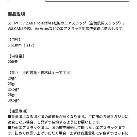
商品説明
スロベニアZAN Projectiles社製のエアスラッグ（空気銃用スラッグ）。
VULCAN3やFX、AirArmsなどのエアスラッグ対応空気銃に適合します。
【口径】
5.51mm（.217）
【内容量】
200発
【重さ ※内容量・価格は同一です※】
20gr
23gr
25.5gr
28gr
30.5gr
【注意事項】
■重量弾になるほど弾の前後長が長くなります。ご使用の５発マガジンに
適合しない場合、１発ずつ装填するようにお願いします。
■ZANエアスラッグ弾は、国内販売開始して間もないエアスラッグ弾で
す。初めてお買い上げいただく場合、まずは各重量別に少数ずつセットに