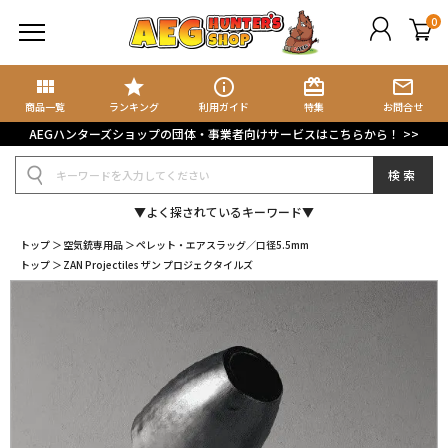
0
view_module
star
info_outline
card_giftcard
mail_outline
商品検索
ブログ検索
商品一覧
ランキング
利用ガイド
特集
お問合せ
AEGハンターズショップの団体・事業者向けサービスはこちらから！ >>
規会員登録
検索
グイン
▼よく探されているキーワード▼
イページ
トップ
空気銃専用品
ペレット・エアスラッグ／口径5.5mm
トップ
ZAN Projectiles ザン プロジェクタイルズ
ート
気に入り
集記事
ョップブログ