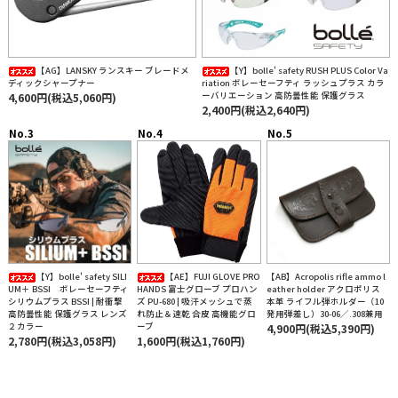
【AG】LANSKY ランスキー ブレードメ
【Y】bolle' safety RUSH PLUS Color Va
ディックシャープナー
riation ボレーセーフティ ラッシュプラス カラ
ーバリエーション 高防曇性能 保護グラス
4,600円(税込5,060円)
2,400円(税込2,640円)
【Y】bolle' safety SILI
【AE】FUJI GLOVE PRO
【AB】Acropolis rifle ammo l
UM＋ BSSI ボレーセーフティ
HANDS 富士グローブ プロハン
eather holder アクロポリス
シリウムプラス BSSI | 耐衝撃
ズ PU-680 | 吸汗メッシュで蒸
本革 ライフル弾ホルダー（10
高防曇性能 保護グラス レンズ
れ防止＆速乾 合皮 高機能グロ
発用弾差し）30-06／.308兼用
２カラー
ーブ
4,900円(税込5,390円)
2,780円(税込3,058円)
1,600円(税込1,760円)