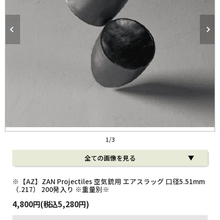
役立ち情報
ルマガ登録
テゴリーから探す
ランドから探す
的別で探す
ンテンツ
1
/
3
利用ガイド
全ての画像を見る
払方法について
※【AZ】ZAN Projectiles 空気銃用 エアスラッグ 口径5.51mm
（.217） 200発入り ※重量別※
送・送料について
4,800円(税込5,280円)
品について