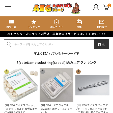
0
view_module
star
info_outline
card_giftcard
mail_outline
商品検索
ブログ検索
商品一覧
ランキング
利用ガイド
特集
お問合せ
AEGハンターズショップの団体・事業者向けサービスはこちらから！ >>
規会員登録
検索
グイン
▼よく探されているキーワード▼
イページ
${cateName.substring($sposi)}の急上昇ランキング
ート
気に入り
集記事
ョップブログ
【U】VFG ブイエフジー クリ
【U】VFG エアライフル
【U】VFG ブイエフジー アダ
ーニング フェルト 散弾12番用
（空気銃）用クリーニングペ
プター | ※フェルトを取り付
／20番用 100個入り
レット
けて洗い矢と繋ぐアダプター