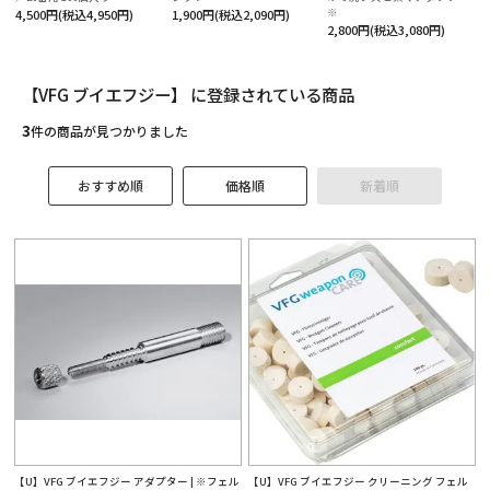
役立ち情報
※
4,500円(税込4,950円)
1,900円(税込2,090円)
2,800円(税込3,080円)
ルマガ登録
【VFG ブイエフジー】 に登録されている商品
テゴリーから探す
3
件の商品が見つかりました
ランドから探す
おすすめ順
価格順
新着順
的別で探す
ンテンツ
利用ガイド
払方法について
送・送料について
品について
【U】VFG ブイエフジー アダプター | ※フェル
【U】VFG ブイエフジー クリーニング フェル