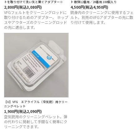
トを取り付けて洗い矢と繋ぐアダプター※
ト 散弾12番用／20番用 100個入り
2,800円(税込3,080円)
4,500円(税込4,950円)
定商取引法に基づく表記
VFGフェルトをクリーニングロッドに
銃身内のクリーニングに使用するフェ
取り付けるためのアダプター。 ホップ
ルト。別売のVFGアダプターの先に取
スやアウターズのクリーニングロッド
り付けて使用します。
の先に適合します。
【U】VFG エアライフル（空気銃）用クリー
ニングペレット
1,900円(税込2,090円)
空気銃用のクリーニングペレット。弾
の代わりに発射して手間なく簡単にク
リーニングできます。