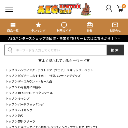
0
view_module
star
info_outline
card_giftcard
mail_outline
商品検索
ブログ検索
商品一覧
ランキング
利用ガイド
特集
お問合せ
AEGハンターズショップの団体・事業者向けサービスはこちらから！ >>
規会員登録
検索
グイン
▼よく探されているキーワード▼
イページ
トップ
ハンティング・アウトドア【ウェア】
キャップ・ハット
トップ
ビギナーにおすすめ！ 特選ハンティンググッズ
ート
トップ
ディスカウント・セール品
トップ
わな猟師にお勧め
トップ
DEXSHELL デックスシェル
気に入り
トップ
キャンプ
トップ
バードウォッチング
集記事
トップ
ハイキング
トップ
釣り
ョップブログ
トップ
野外スポーツ
トップ
ビギナーアイテム特集
ハンティング・アウトドア【ウェア】