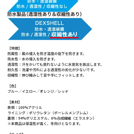
【特徴】
防風性：風の侵入を防ぎ温度の低下を防ぎます。
防水性：水の侵入を防ぎます。
透湿性：汗をかいても蒸れないように水蒸気を放出します。
耐久性：洗濯や汚れによる透湿性の劣化が少ないです。
収縮性：伸び縮みして足や手にフィットします。
【色】
ブルー／イエロー／オレンジ／レッド
【素材】
表側：100%アクリル
ライニング：ポリウレタン（ポーレルメンブレム）
裏側：94%ポリエステル、6%合成繊維（エラスタン）
※本商品は保温性が高く、冬向けとなります。