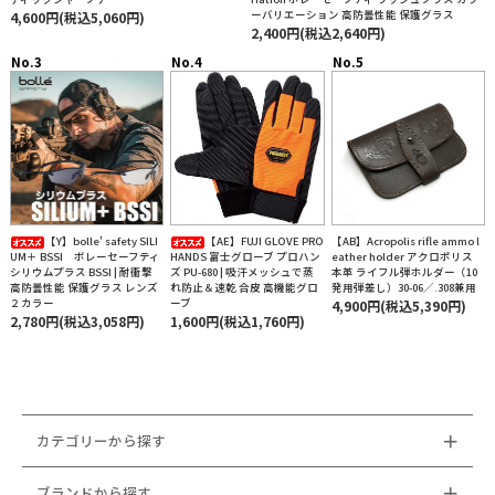
ーバリエーション 高防曇性能 保護グラス
4,600円(税込5,060円)
2,400円(税込2,640円)
【Y】bolle' safety SILI
【AE】FUJI GLOVE PRO
【AB】Acropolis rifle ammo l
UM＋ BSSI ボレーセーフティ
HANDS 富士グローブ プロハン
eather holder アクロポリス
シリウムプラス BSSI | 耐衝撃
ズ PU-680 | 吸汗メッシュで蒸
本革 ライフル弾ホルダー（10
高防曇性能 保護グラス レンズ
れ防止＆速乾 合皮 高機能グロ
発用弾差し）30-06／.308兼用
２カラー
ーブ
4,900円(税込5,390円)
2,780円(税込3,058円)
1,600円(税込1,760円)
カテゴリーから探す
ブランドから探す