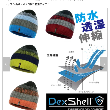
役立ち情報
トップ
山菜・キノコ採り特集アイテム
ルマガ登録
テゴリーから探す
ランドから探す
的別で探す
ンテンツ
利用ガイド
払方法について
送・送料について
品について