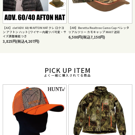
【AX】clef ADV. 60/40 AFTON HAT クレ ロクヨ
【AR】Beretta Realtree Camo Cap ベレッタ
ン アフトン ハット | ワイヤー内蔵ツバ可変・サ
リアルツリー カモキャップ MAX7 迷彩
イズ調整機能つき
6,500円(税込7,150円)
3,825円(税込4,207円)
PICK UP ITEM
よく一緒に購入されてる商品