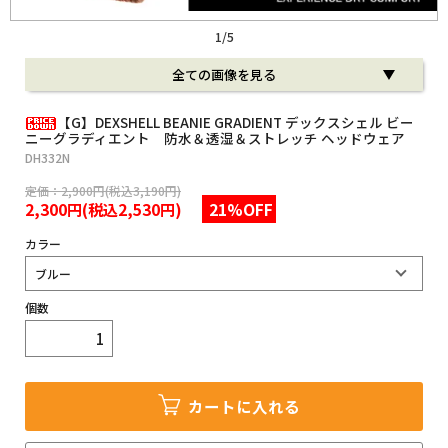
定商取引法に基づく表記
1
/
5
全ての画像を見る
【G】DEXSHELL BEANIE GRADIENT デックスシェル ビー
ニーグラディエント 防水＆透湿＆ストレッチ ヘッドウェア
DH332N
定価：2,900円(税込3,190円)
2,300円(税込2,530円)
21%OFF
カラー
個数
カートに入れる