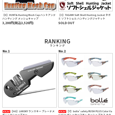
【E】HUNT& Hunting Mesh Cap ハントアンド
【C】TAGAMI Soft Shell Hunting Jacket タガ
ハンティング メッシュキャップ
ミ ソフトシェル ハンティングジャケット
3,200円(税込3,520円)
SOLD OUT
RANKING
ランキング
【AG】LANSKY ランスキー ブレードメ
【Y】bolle' safety RUSH PLUS Color Va
ディックシャープナー
riation ボレーセーフティ ラッシュプラス カラ